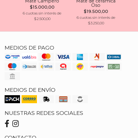
Mate Campero
Mate de cerámica
Oso
$15.000,00
$19.500,00
6 cuotas sin interés de
6 cu
6 cuotas sin interés de
$2.500,00
$3.250,00
MEDIOS DE PAGO
MEDIOS DE ENVÍO
NUESTRAS REDES SOCIALES
CONTACTO